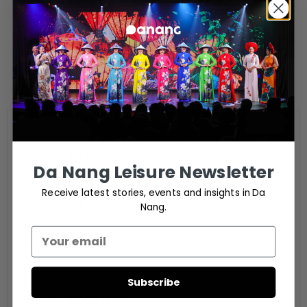
DATE
Da Nang Leisure Newsletter
Aug 22 2023
Receive latest stories, events and insights in Da
Expired!
Nang.
TIME
7:00 pm - 10:00 pm
Subscribe
LOCATION