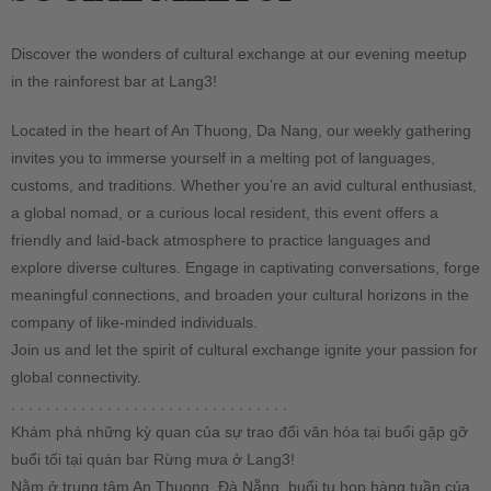
Discover the wonders of cultural exchange at our evening meetup
in the rainforest bar at Lang3!
Located in the heart of An Thuong, Da Nang, our weekly gathering
invites you to immerse yourself in a melting pot of languages,
customs, and traditions. Whether you’re an avid cultural enthusiast,
a global nomad, or a curious local resident, this event offers a
friendly and laid-back atmosphere to practice languages and
explore diverse cultures. Engage in captivating conversations, forge
meaningful connections, and broaden your cultural horizons in the
company of like-minded individuals.
Join us and let the spirit of cultural exchange ignite your passion for
global connectivity.
. . . . . . . . . . . . . . . . . . . . . . . . . . . . . . . .
Khám phá những kỳ quan của sự trao đổi văn hóa tại buổi gặp gỡ
buổi tối tại quán bar Rừng mưa ở Lang3!
Nằm ở trung tâm An Thuong, Đà Nẵng, buổi tụ họp hàng tuần của