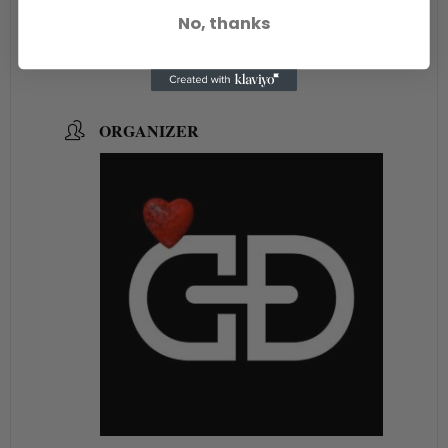
No, thanks
LANG3
2-4-6 An thượng 3, Ngũ Hành Sơn , Da Nang
ORGANIZER