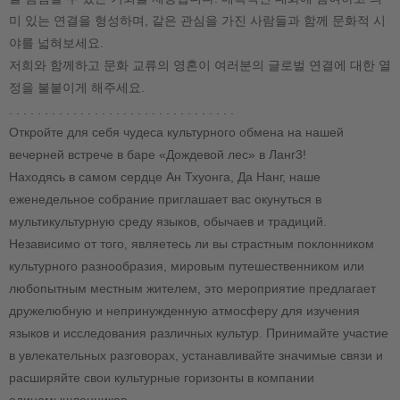
미 있는 연결을 형성하며, 같은 관심을 가진 사람들과 함께 문화적 시
야를 넓혀보세요.
저희와 함께하고 문화 교류의 영혼이 여러분의 글로벌 연결에 대한 열
정을 불붙이게 해주세요.
. . . . . . . . . . . . . . . . . . . . . . . . . . . . . . . .
Откройте для себя чудеса культурного обмена на нашей
вечерней встрече в баре «Дождевой лес» в Ланг3!
Находясь в самом сердце Ан Тхуонга, Да Нанг, наше
еженедельное собрание приглашает вас окунуться в
мультикультурную среду языков, обычаев и традиций.
Независимо от того, являетесь ли вы страстным поклонником
культурного разнообразия, мировым путешественником или
любопытным местным жителем, это мероприятие предлагает
дружелюбную и непринужденную атмосферу для изучения
языков и исследования различных культур. Принимайте участие
в увлекательных разговорах, устанавливайте значимые связи и
расширяйте свои культурные горизонты в компании