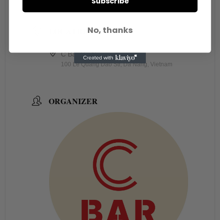
Subscribe
9:00 pm - 11:00 pm
No, thanks
LOCATION
C Bar Da Nang
100 Le Quang Dao Str, Da Nang, Vietnam
ORGANIZER