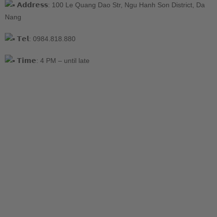
𝗔𝗱𝗱𝗿𝗲𝘀𝘀: 100 Le Quang Dao Str, Ngu Hanh Son District, Da
Nang
𝗧𝗲𝗹: 0984.818.880
𝗧𝗶𝗺𝗲: 4 PM – until late