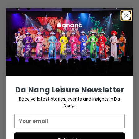
Da Nang Leisure Newsletter
DATE
Receive latest stories, events and insights in Da
Nov 03 2024
Nang.
Expired!
TIME