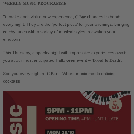
𝐖𝐄𝐄𝐊𝐋𝐘 𝐌𝐔𝐒𝐈𝐂 𝐏𝐑𝐎𝐆𝐑𝐀𝐌𝐌𝐄
To make each visit a new experience, 𝐂 𝐁𝐚𝐫 changes its bands
every night. They are the ‘perfect piece’ for your evenings, bringing
catchy tunes with a variety of musical styles to awaken your
emotions.
This Thursday, a spooky night with impressive experiences awaits
you at our most anticipated Halloween event – ‘𝐁𝐨𝐫𝐞𝐝 𝐭𝐨 𝐃𝐞𝐚𝐭𝐡’.
See
you every night at 𝐂 𝐁𝐚𝐫 – Where music meets enticing
cocktails!