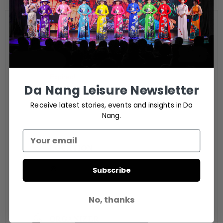
DATE
Sep 15 2024
Expired!
Da Nang Leisure Newsletter
TIME
Receive latest stories, events and insights in Da
Nang.
9:00 pm - 11:00 pm
LOCATION
Subscribe
C Bar Da Nang
100 Le Quang Dao Str, Da Nang, Vietnam
No, thanks
ORGANIZER