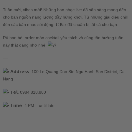
Tuần mới, vibes mới! Những ban nhạc live đã sẵn sàng mang đến
cho bạn nguồn năng lượng đầy hứng khởi. Từ những giai điệu chill
đến các bản nhạc sôi động, 𝐂 𝐁𝐚𝐫 đã chuẩn bị tất cả cho bạn.
Rủ bạn bè, order món cocktail yêu thích và cùng tận hưởng tuần
này thật đáng nhớ nhé!
—-
𝗔𝗱𝗱𝗿𝗲𝘀𝘀: 100 Le Quang Dao Str, Ngu Hanh Son District, Da
Nang
𝗧𝗲𝗹: 0984.818.880
𝗧𝗶𝗺𝗲: 4 PM – until late