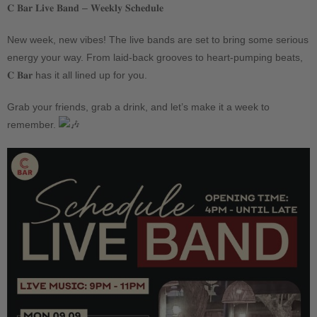
𝐂 𝐁𝐚𝐫 𝐋𝐢𝐯𝐞 𝐁𝐚𝐧𝐝 – 𝐖𝐞𝐞𝐤𝐥𝐲 𝐒𝐜𝐡𝐞𝐝𝐮𝐥𝐞
New week, new vibes! The live bands are set to bring some serious
energy your way. From laid-back grooves to heart-pumping beats,
𝐂 𝐁𝐚𝐫 has it all lined up for you.
Grab your friends, grab a drink, and let’s make it a week to
remember.