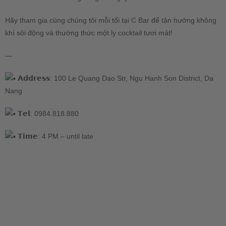
Hãy tham gia cùng chúng tôi mỗi tối tại C Bar để tận hưởng không
khí sôi động và thưởng thức một ly cocktail tươi mát!
—
𝗔𝗱𝗱𝗿𝗲𝘀𝘀: 100 Le Quang Dao Str, Ngu Hanh Son District, Da
Nang
𝗧𝗲𝗹: 0984.818.880
𝗧𝗶𝗺𝗲: 4 PM – until late