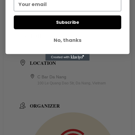
Oct 06 2024
Expired!
Subscribe
TIME
No, thanks
9:00 pm - 11:00 pm
LOCATION
C Bar Da Nang
100 Le Quang Dao Str, Da Nang, Vietnam
ORGANIZER